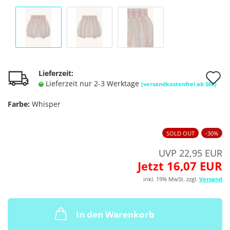
A
Lieferzeit:
Lieferzeit nur 2-3 Werktage
(versandkostenfrei ab 50€)
d
Farbe:
Whisper
M
SOLD OUT
-30%
UVP 22,95 EUR
Jetzt 16,07 EUR
inkl. 19% MwSt. zzgl.
Versand
In den Warenkorb