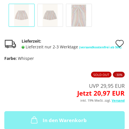
A
Lieferzeit:
Lieferzeit nur 2-3 Werktage
(versandkostenfrei ab 50€)
d
Farbe:
Whisper
M
SOLD OUT
-30%
UVP 29,95 EUR
Jetzt 20,97 EUR
inkl. 19% MwSt. zzgl.
Versand
In den Warenkorb