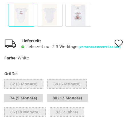
A
Lieferzeit:
Lieferzeit nur 2-3 Werktage
(versandkostenfrei ab 50€)
d
Farbe:
White
M
Größe:
62 (3 Monate)
68 (6 Monate)
74 (9 Monate)
80 (12 Monate)
86 (18 Monate)
92 (2 Jahre)