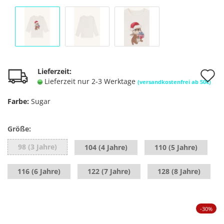
A
Lieferzeit:
Lieferzeit nur 2-3 Werktage
(versandkostenfrei ab 50€)
d
Farbe:
Sugar
M
Größe:
98 (3 Jahre)
104 (4 Jahre)
110 (5 Jahre)
116 (6 Jahre)
122 (7 Jahre)
128 (8 Jahre)
-30%