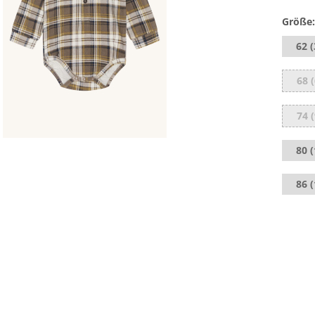
Größe:
62 
68 
74 
80 
86 