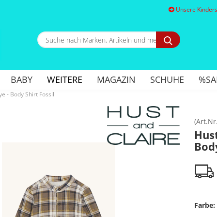
Unsere Kindersc
Suche
nach
Marken,
E
Artikeln
und
BABY
WEITERE
MAGAZIN
SCHUHE
%SA
mehr...
P
e - Body Shirt Fossil
(Art.Nr
Hust
Body
Kon
Pa
Farbe: