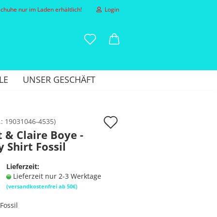
huhe nur im Laden erhältlich!
Login
-Mail
LE
UNSER GESCHÄFT
asswort
Auf
.:
19031046-4535
)
 & Claire Boye -
den
 Shirt Fossil
to erstellen
Merkzettel
sswort vergessen?
Lieferzeit:
Lieferzeit nur 2-3 Werktage
(versandkostenfrei ab 50€)
Fossil