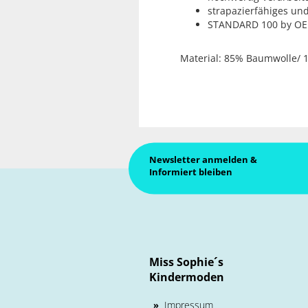
strapazierfähiges und
STANDARD 100 by O
Material: 85% Baumwolle/ 
Newsletter anmelden &
Informiert bleiben
Miss Sophie´s
Kindermoden
Impressum
»