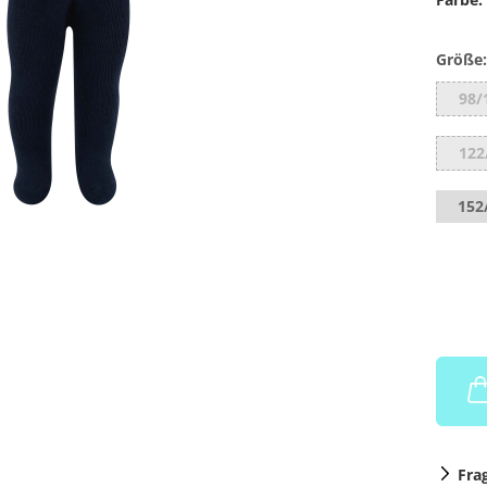
Größe:
98/
122
152
Fra