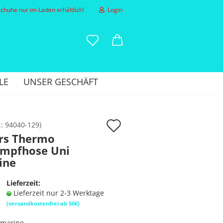
huhe nur im Laden erhältlich!
Login
-Mail
LE
UNSER GESCHÄFT
asswort
Auf
.:
94040-129
)
rs Thermo
den
umpfhose Uni
to erstellen
Merkzettel
ine
sswort vergessen?
Lieferzeit:
Lieferzeit nur 2-3 Werktage
(versandkostenfrei ab 50€)
marine