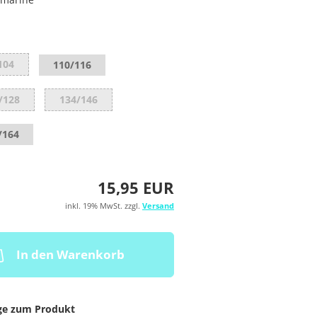
104
110/116
/128
134/146
/164
15,95 EUR
inkl. 19% MwSt. zzgl.
Versand
In den Warenkorb
ge zum Produkt