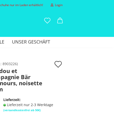
huhe nur im Laden erhältlich!
Login
-Mail
LE
UNSER GESCHÄFT
asswort
Auf
.:
8903226
)
dou et
den
pagnie Bär
to erstellen
Merkzettel
ours, noisette
sswort vergessen?
m
Lieferzeit:
Lieferzeit nur 2-3 Werktage
(versandkostenfrei ab 50€)