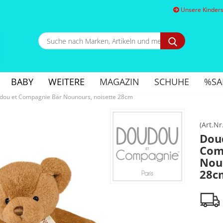
Unsere Kindersc
Suche
nach
Marken,
E
Artikeln
und
BABY
WEITERE
MAGAZIN
SCHUHE
%SA
mehr...
P
dou et Compagnie Bär Nounours, noisette 28cm
(Art.Nr
Dou
Com
Kon
Noun
Pa
28c