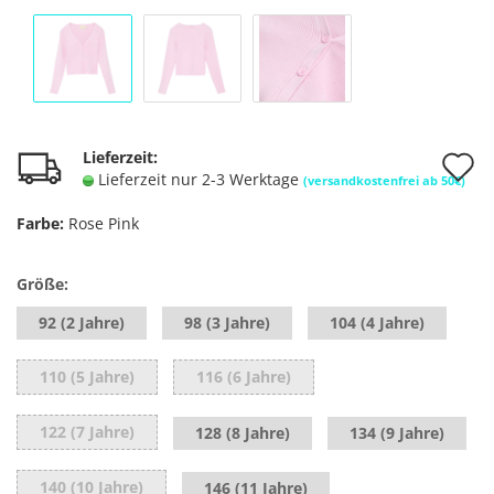
A
Lieferzeit:
Lieferzeit nur 2-3 Werktage
(versandkostenfrei ab 50€)
d
Farbe:
Rose Pink
M
Größe:
92 (2 Jahre)
98 (3 Jahre)
104 (4 Jahre)
110 (5 Jahre)
116 (6 Jahre)
122 (7 Jahre)
128 (8 Jahre)
134 (9 Jahre)
140 (10 Jahre)
146 (11 Jahre)