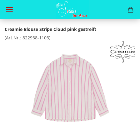
Creamie Blouse Stripe Cloud pink gestreift
(Art.Nr.:
822938-1103
)