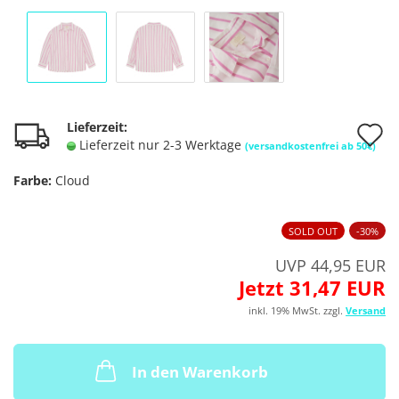
A
Lieferzeit:
Lieferzeit nur 2-3 Werktage
(versandkostenfrei ab 50€)
d
Farbe:
Cloud
M
SOLD OUT
-30%
UVP 44,95 EUR
Jetzt 31,47 EUR
inkl. 19% MwSt. zzgl.
Versand
In den Warenkorb