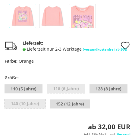
A
Lieferzeit:
Lieferzeit nur 2-3 Werktage
(versandkostenfrei ab 50€)
d
Farbe:
Orange
M
Größe:
116 (6 Jahre)
110 (5 Jahre)
128 (8 Jahre)
140 (10 Jahre)
152 (12 Jahre)
ab 32,00 EUR
inkl. 19% MwSt. zzgl.
Versand