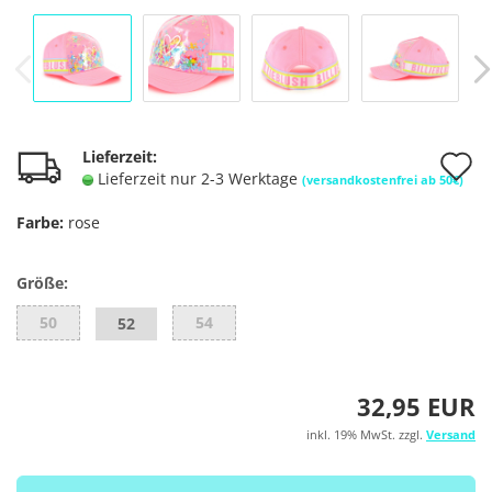
A
Lieferzeit:
Lieferzeit nur 2-3 Werktage
(versandkostenfrei ab 50€)
d
Farbe:
rose
M
Größe:
50
54
52
32,95 EUR
inkl. 19% MwSt. zzgl.
Versand