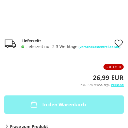
A
Lieferzeit:
Lieferzeit nur 2-3 Werktage
(versandkostenfrei ab 50€)
d
M
SOLD OUT
26,99 EUR
inkl. 19% MwSt. zzgl.
Versand
In den Warenkorb
Frage zum Produkt