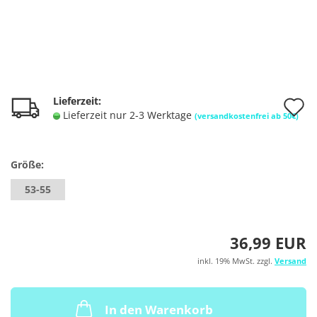
A
Lieferzeit:
Lieferzeit nur 2-3 Werktage
(versandkostenfrei ab 50€)
d
M
Größe:
53-55
36,99 EUR
inkl. 19% MwSt. zzgl.
Versand
In den Warenkorb