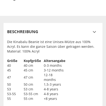
BESCHREIBUNG
Die Kinabalu Beanie ist eine Unisex-Mütze aus 100%
Acryl. Es kann die ganze Saison über getragen werden.
Material: 100% Acryl
Größe
Kopfgröße
Altersangabe
40
40 cm
0-3 months
45
45 cm
3-12 months
12-18
47
47 cm
months
50
50 cm
1,5-3 years
53
53 cm
4-8 years
53-55
53-55 cm
4-8 years
55
55 cm
+8 years