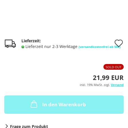
A
Lieferzeit:
Lieferzeit nur 2-3 Werktage
(versandkostenfrei ab 50€)
d
M
SOLD OUT
21,99 EUR
inkl. 19% MwSt. zzgl.
Versand
In den Warenkorb
Frage zum Produkt