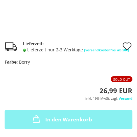
A
Lieferzeit:
Lieferzeit nur 2-3 Werktage
(versandkostenfrei ab 50€)
d
Farbe:
Berry
M
SOLD OUT
26,99 EUR
inkl. 19% MwSt. zzgl.
Versand
In den Warenkorb