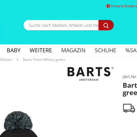
Unsere Kindersc
Suche
nach
Marken,
E
Artikeln
und
BABY
WEITERE
MAGAZIN
SCHUHE
%SA
mehr...
P
»
 Mützen
Barts Frient Mütze green
(Art.Nr
Bart
gre
Kon
Pa