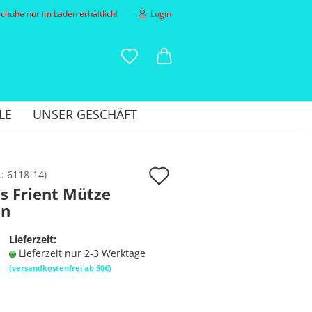
huhe nur im Laden erhältlich!
Login
-Mail
LE
UNSER GESCHÄFT
asswort
Auf
.:
6118-14
)
s Frient Mütze
den
en
to erstellen
Merkzettel
sswort vergessen?
Lieferzeit:
Lieferzeit nur 2-3 Werktage
(versandkostenfrei ab 50€)