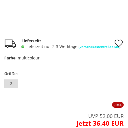
A
Lieferzeit:
Lieferzeit nur 2-3 Werktage
(versandkostenfrei ab 50€)
d
Farbe:
multicolour
M
Größe:
2
-30%
UVP 52,00 EUR
Jetzt 36,40 EUR